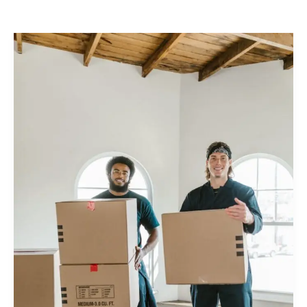
中
东
电
商
之
争
一
触
即
发：
TikTok
计
划
登
陆