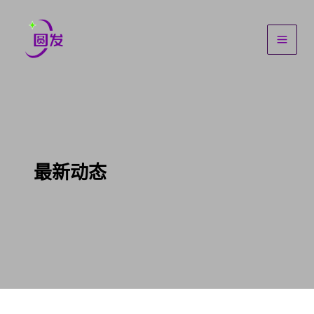
跳
Main
至
Men
内
容
最新动态